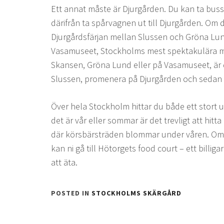
Ett annat måste är Djurgården. Du kan ta buss e
därifrån ta spårvagnen ut till Djurgården. Om 
Djurgårdsfärjan mellan Slussen och Gröna Lun
Vasamuseet, Stockholms mest spektakulära mu
Skansen, Gröna Lund eller på Vasamuseet, är de
Slussen, promenera på Djurgården och sedan ta
Över hela Stockholm hittar du både ett stort 
det är vår eller sommar är det trevligt att hit
där körsbärsträden blommar under våren. Om ni 
kan ni gå till Hötorgets food court – ett billigar
att äta.
POSTED IN
STOCKHOLMS SKÄRGÅRD