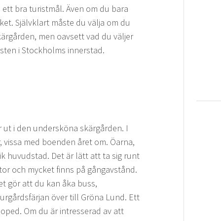
ett bra turistmål. Även om du bara
et. Självklart måste du välja om du
kärgården, men oavsett vad du väljer
sten i Stockholms innerstad.
ut i den undersköna skärgården. I
r, vissa med boenden året om. Öarna,
ik huvudstad. Det är lätt att ta sig runt
estor och mycket finns på gångavstånd.
et gör att du kan åka buss,
urgårdsfärjan över till Gröna Lund. Ett
lmoped. Om du är intresserad av att