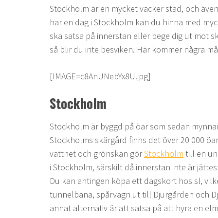
Stockholm är en mycket vacker stad, och även 
har en dag i Stockholm kan du hinna med myck
ska satsa på innerstan eller bege dig ut mot s
så blir du inte besviken. Här kommer några må
[IMAGE=c8AnUNebYx8U.jpg]
Stockholm
Stockholm är byggd på öar som sedan mynnar 
Stockholms skärgård finns det över 20 000 öa
vattnet och grönskan gör
Stockholm
till en un
i Stockholm, särskilt då innerstan inte är jätt
Du kan antingen köpa ett dagskort hos sl, vilk
tunnelbana, spårvagn ut till Djurgården och Dj
annat alternativ är att satsa på att hyra en e