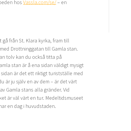
opeden hos
Vassla.com/se/
– en
gå från St. Klara kyrka, fram till
 med Drottninggatan till Gamla stan.
an tolv kan du också titta på
 Gamla stan är å ena sidan väldigt mysigt
dan är det ett riktigt turistställe med
du är ju själv en av dem – är det värt
 av Gamla stans alla gränder. Vid
ilket är väl värt en tur. Medeltidsmuseet
 har en dag i huvudstaden.