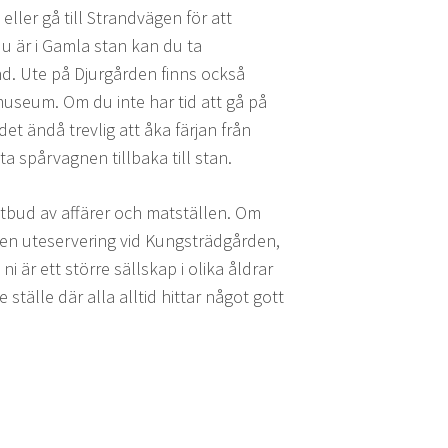
ller gå till Strandvägen för att
du är i Gamla stan kan du ta
d. Ute på Djurgården finns också
seum. Om du inte har tid att gå på
t ändå trevlig att åka färjan från
 spårvagnen tillbaka till stan.
utbud av affärer och matställen. Om
ta en uteservering vid Kungsträdgården,
är ett större sällskap i olika åldrar
e ställe där alla alltid hittar något gott